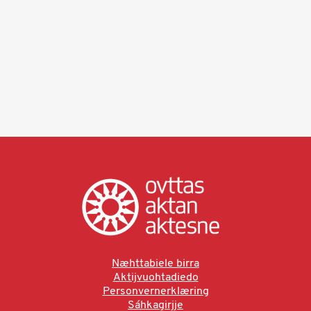
Næhttabiele birra
Aktijvuohtadiedo
Personvernerklæring
Sáhkagirjje