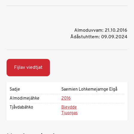
Almoduvvam: 21.10.2016
Ådåstuhttem: 09.09.2024
Fijlav viedtjat
Sadje
Saemien Lohkemejarnge Elgå
Almodimejáhke
2016
Tjåvdabáhko
Bievdde
Tjuorgas