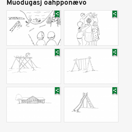
Muodugasj oahpponævo