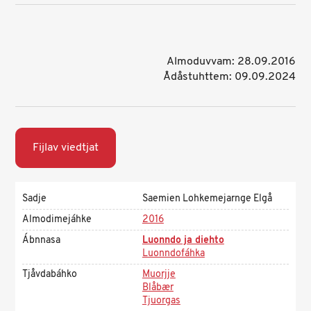
Almoduvvam: 28.09.2016
Ådåstuhttem: 09.09.2024
Fijlav viedtjat
Sadje
Saemien Lohkemejarnge Elgå
Almodimejáhke
2016
Ábnnasa
Luonndo ja diehto
Luonndofáhka
Tjåvdabáhko
Muorjje
Blåbær
Tjuorgas