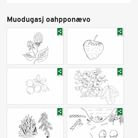
Muodugasj oahpponævo