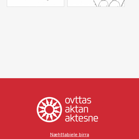
Næhttabiele birra