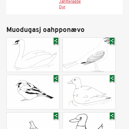
Jåhttelådde
Dyr
Muodugasj oahpponævo