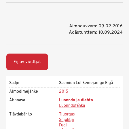
Almoduvvam: 09.02.2016
Ådåstuhttem: 10.09.2024
Fijlav viedtjat
Sadje
Saemien Lohkemejarnge Elgå
Almodimejáhke
2015
Ábnnasa
Luonndo ja diehto
Luonndofáhka
Tjåvdabáhko
Tjuorgas
Snjuktja
Fugl