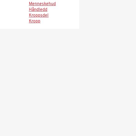
Menneskehud
Håndledd
Kroppsdel
Kropp