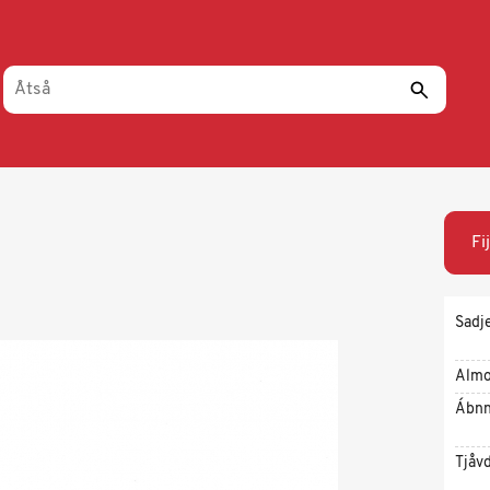
Fi
Sadj
Almo
Ábnn
Tjåv