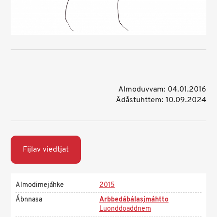
Almoduvvam: 04.01.2016
Ådåstuhttem: 10.09.2024
Fijlav viedtjat
Almodimejáhke
2015
Ábnnasa
Arbbedábálasjmáhtto
Luonddoaddnem