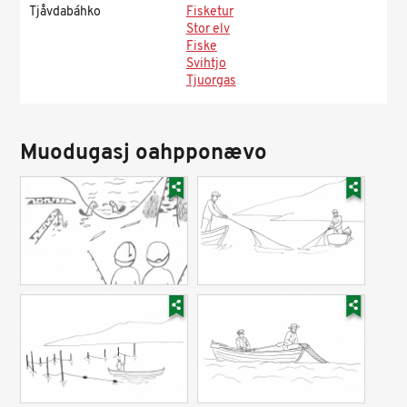
Tjåvdabáhko
Fisketur
Stor elv
Fiske
Svihtjo
Tjuorgas
Muodugasj oahpponævo