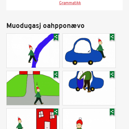
Grammatikk
Muodugasj oahpponævo