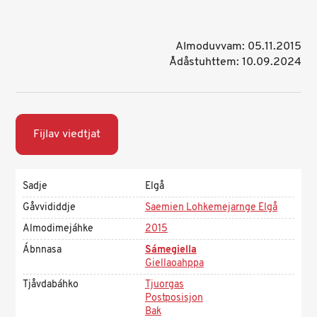
Almoduvvam: 05.11.2015
Ådåstuhttem: 10.09.2024
Fijlav viedtjat
Sadje
Elgå
Gåvvididdje
Saemien Lohkemejarnge Elgå
Almodimejáhke
2015
Ábnnasa
Sámegiella
Giellaoahppa
Tjåvdabáhko
Tjuorgas
Postposisjon
Bak