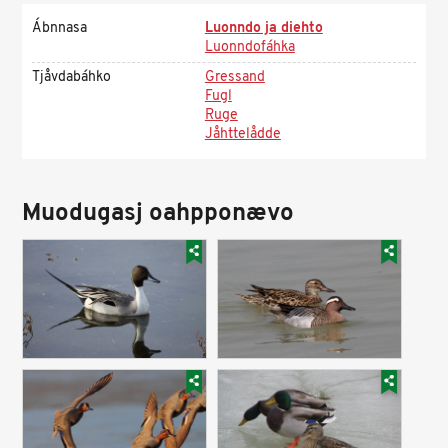
Ábnnasa
Luonndo ja diehto
Luonndofáhka
Tjåvdabáhko
Gressand
Fugl
Ruge
Jåhttelådde
Muodugasj oahpponævo