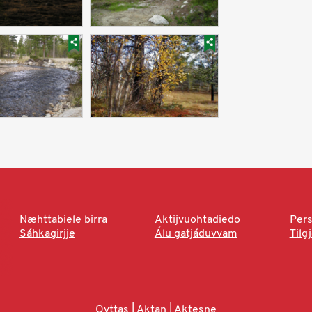
Næhttabiele birra
Aktijvuohtadiedo
Pers
Sáhkagirjje
Álu gatjáduvvam
Tilg
Ovttas | Aktan | Aktesne