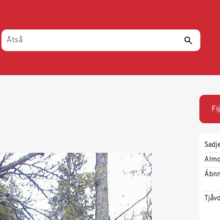
Fi
Sadj
Almo
Ábnn
Tjåv