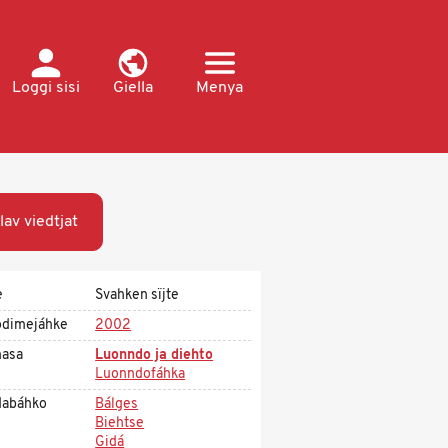
Loggi sisi
Giella
Menya
jlav viedtjat
e
Svahken sïjte
dimejáhke
2002
asa
Luonndo ja diehto
Luonndofáhka
dabáhko
Bálges
Biehtse
Gidá