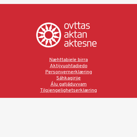
Næhttabiele birra
Aktijvuohtadiedo
Personvernerklæring
Sáhkagirjje
Álu gatjáduvvam
Tilgjengelighetserklæring
Ved å bruke denne siden aksepterer du brukervilkårne.
Les vår personvernerklæring
Ovttas | Aktan | Aktesne
Sámi allaskuvla, Hánnoluohkká 45
OK
N-9520 Guovdageaidnu