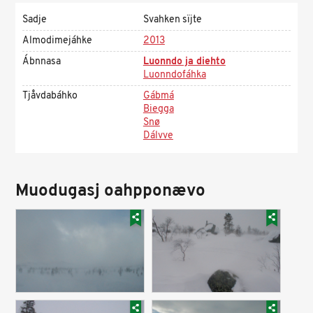
Sadje
Svahken sïjte
Almodimejáhke
2013
Ábnnasa
Luonndo ja diehto
Luonndofáhka
Tjåvdabáhko
Gábmá
Biegga
Snø
Dálvve
Muodugasj oahpponævo