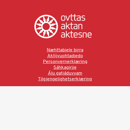
Næhttabiele birra
Aktijvuohtadiedo
Personvernerklæring
Sáhkagirjje
Álu gatjáduvvam
Tilgjengelighetserklæring
Ved å bruke denne siden aksepterer du brukervilkårne.
Les vår personvernerklæring
Ovttas | Aktan | Aktesne
Sámi allaskuvla, Hánnoluohkká 45
OK
N-9520 Guovdageaidnu
© 2025 Sámi allaskuvla