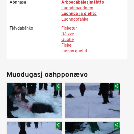
Ábnnasa
Arbbedábálasjmáhtto
Luonddoaddnem
Luonndo ja diehto
Luonndofáhka
Tjåvdabáhko
Fisketur
Dálvve
Guolle
Fiske
Jieŋan guollit
Muodugasj oahpponævo