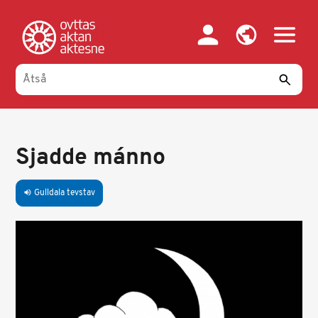
Gahpa
oajvve-
sisadnuj
Sjadde mánno
Gulldala tevstav
volume_up