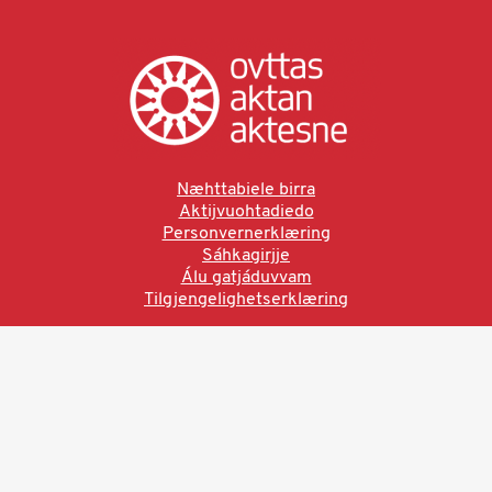
Næhttabiele birra
Aktijvuohtadiedo
Personvernerklæring
Sáhkagirjje
Álu gatjáduvvam
Tilgjengelighetserklæring
Ved å bruke denne siden aksepterer du brukervilkårne.
Les vår personvernerklæring
Ovttas | Aktan | Aktesne
Sámi allaskuvla, Hánnoluohkká 45
OK
N-9520 Guovdageaidnu
© 2025 Sámi allaskuvla