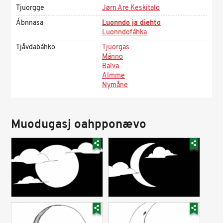
Tjuorgge
Jørn Are Keskitalo
Ábnnasa
Luonndo ja diehto
Luonndofáhka
Tjåvdabáhko
Tjuorgas
Mánno
Balva
Almme
Nymåne
Muodugasj oahpponævo