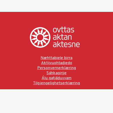
Næhttabiele birra
Aktijvuohtadiedo
Personvernerklæring
Sáhkagirjje
Álu gatjáduvvam
Tilgjengelighetserklæring
Ved å bruke denne siden aksepterer du brukervilkårne.
Les vår personvernerklæring
Ovttas | Aktan | Aktesne
Sámi allaskuvla, Hánnoluohkká 45
OK