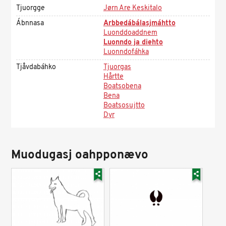
Tjuorgge
Jørn Are Keskitalo
Ábnnasa
Arbbedábálasjmáhtto
Luonddoaddnem
Luonndo ja diehto
Luonndofáhka
Tjåvdabáhko
Tjuorgas
Hårtte
Boatsobena
Bena
Boatsosujtto
Dyr
Muodugasj oahpponævo