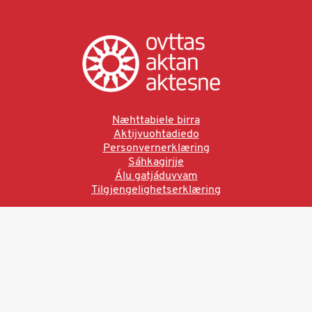
Næhttabiele birra
Aktijvuohtadiedo
Personvernerklæring
Sáhkagirjje
Álu gatjáduvvam
Tilgjengelighetserklæring
Ved å bruke denne siden aksepterer du brukervilkårne.
Les vår personvernerklæring
Ovttas | Aktan | Aktesne
Sámi allaskuvla, Hánnoluohkká 45
OK
N-9520 Guovdageaidnu
© 2025 Sámi allaskuvla