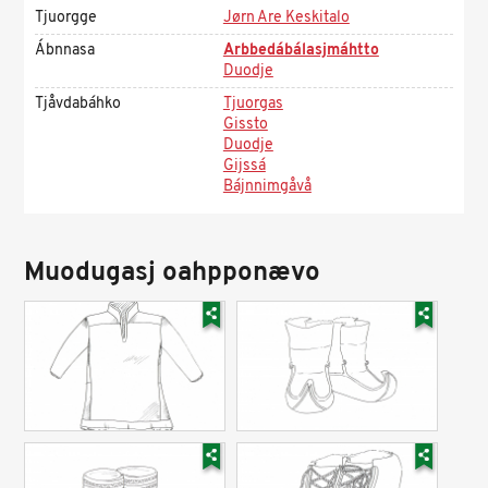
Tjuorgge
Jørn Are Keskitalo
Ábnnasa
Arbbedábálasjmáhtto
Duodje
Tjåvdabáhko
Tjuorgas
Gissto
Duodje
Gijssá
Bájnnimgåvå
Muodugasj oahpponævo