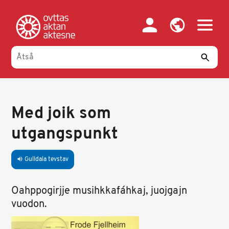
Gahpa
oajvve-
sisadnuj
Med joik som
utgangspunkt
Gulldala tevstav
volume_up
Oahppogirjje musihkkafáhkaj, juojgajn
vuodon.