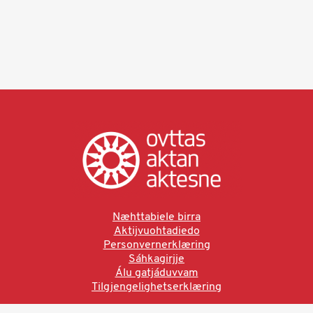
Næhttabiele birra
Aktijvuohtadiedo
Personvernerklæring
Sáhkagirjje
Álu gatjáduvvam
Tilgjengelighetserklæring