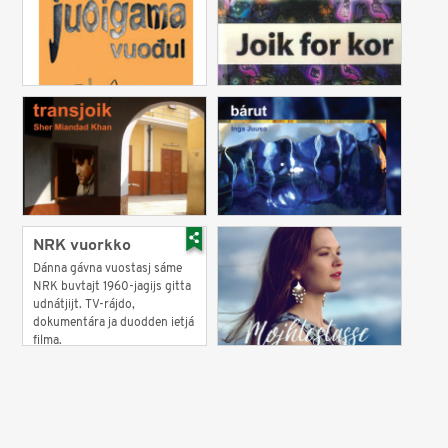
NRK vuorkko
Dánna gávna vuostasj sáme
NRK buvtajt 1960-jagijs gitta
udnátjijt. TV-rájdo,
dokumentára ja duodden ietjá
filma.