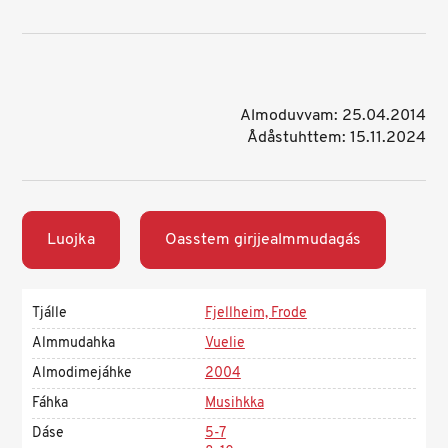
Almoduvvam: 25.04.2014
Ådåstuhttem: 15.11.2024
Luojka
Oasstem girjjealmmudagás
Tjálle
Fjellheim, Frode
Almmudahka
Vuelie
Almodimejáhke
2004
Fáhka
Musihkka
Dáse
5-7