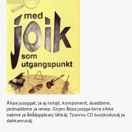
Åhpa juojggat, ja aj notajt, komponerit, ásadibme,
jiednadibme ja ienep. Girjen åhpa juojga birra sihke
oabme ja ådåájggásasj láhkáj. Tjuovvu CD buojkodusáj ja
dahkamusáj.