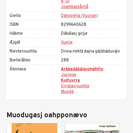
8-10
Joarkkaskåvllå
Giella
Dárogiella (Vuonan)
ISBN
8299640628
Hábme
Dábálasj girjje
Æjgát
Vuelie
Rievtesvuohta
Divna riektá dajna gájbbádusájn
Biellelåhko
288
Ábnnasa
Arbbedábálasjmáhtto
Juojgga
Kultuvrra
Girjálasjvuohta
Musikk
Muodugasj oahpponævo