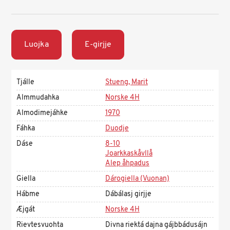
Luojka
E-girjje
Tjálle
Stueng, Marit
Almmudahka
Norske 4H
Almodimejáhke
1970
Fáhka
Duodje
Dáse
8-10
Joarkkaskåvllå
Alep åhpadus
Giella
Dárogiella (Vuonan)
Hábme
Dábálasj girjje
Æjgát
Norske 4H
Rievtesvuohta
Divna riektá dajna gájbbádusájn