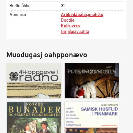
Biellelåhko
31
Ábnnasa
Arbbedábálasjmáhtto
Duodje
Kultuvrra
Girjálasjvuohta
Muodugasj oahpponævo