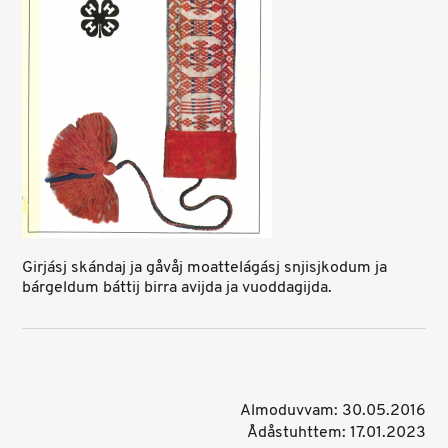
Girjásj skándaj ja gåvåj moattelágásj snjisjkodum ja
bárgeldum báttij birra avijda ja vuoddagijda.
Almoduvvam: 30.05.2016
Ådåstuhttem: 17.01.2023