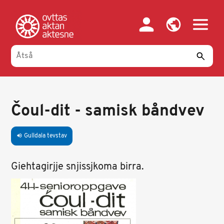
Gahpa
oajvve-
sisadnuj
Čoul-dit - samisk båndvev
Gulldala tevstav
volume_up
Giehtagirjje snjissjkoma birra.