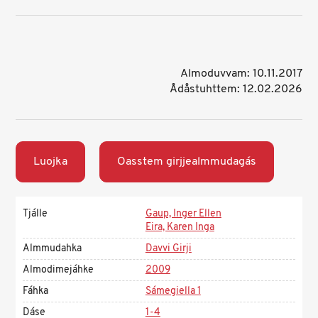
Almoduvvam: 10.11.2017
Ådåstuhttem: 12.02.2026
Luojka
Oasstem girjjealmmudagás
Tjálle
Gaup, Inger Ellen
Eira, Karen Inga
Almmudahka
Davvi Girji
Almodimejáhke
2009
Fáhka
Sámegiella 1
Dáse
1-4