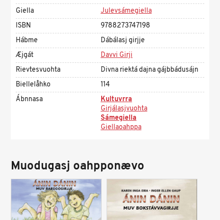
Giella
Julevsámegiella
ISBN
9788273747198
Hábme
Dábálasj girjje
Æjgát
Davvi Girji
Rievtesvuohta
Divna riektá dajna gájbbádusájn
Biellelåhko
114
Ábnnasa
Kultuvrra
Girjálasjvuohta
Sámegiella
Giellaoahppa
Muodugasj oahpponævo