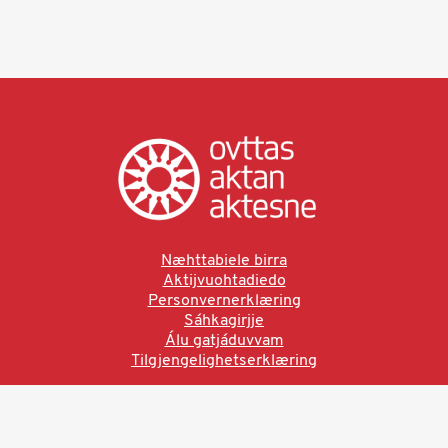
Næhttabiele birra
Aktijvuohtadiedo
Personvernerklæring
Sáhkagirjje
Álu gatjáduvvam
Tilgjengelighetserklæring
Ved å bruke denne siden aksepterer du brukervilkårne.
Les vår personvernerklæring
Ovttas | Aktan | Aktesne