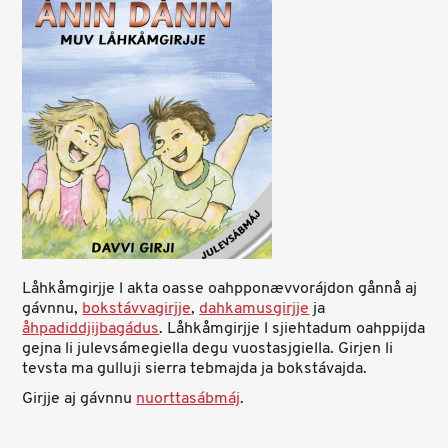
Låhkåmgirjje l akta oasse oahpponævvorájdon gånnå aj
gávnnu,
bokstávvagirjje
,
dahkamusgirjje
ja
åhpadiddjijbagádus
. Låhkåmgirjje l sjiehtadum oahppijda
gejna li julevsámegiella degu vuostasjgiella. Girjen li
tevsta ma gulluji sierra tebmajda ja bokstávajda.
Girjje aj gávnnu
nuorttasábmáj
.