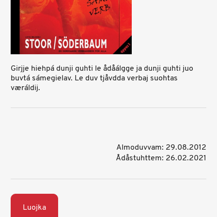
Girjje hiehpá dunji guhti le ådåálgge ja dunji guhti juo
buvtá sámegielav. Le duv tjåvdda verbaj suohtas
væráldij.
Almoduvvam: 29.08.2012
Ådåstuhttem: 26.02.2021
Luojka