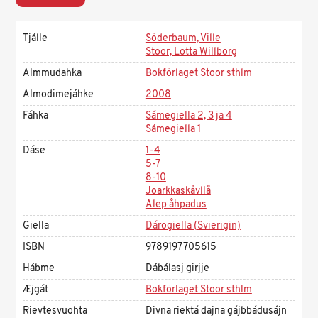
Tjálle
Söderbaum, Ville
Stoor, Lotta Willborg
Almmudahka
Bokförlaget Stoor sthlm
Almodimejáhke
2008
Fáhka
Sámegiella 2, 3 ja 4
Sámegiella 1
Dáse
1-4
5-7
8-10
Joarkkaskåvllå
Alep åhpadus
Giella
Dárogiella (Svierigin)
ISBN
9789197705615
Hábme
Dábálasj girjje
Æjgát
Bokförlaget Stoor sthlm
Rievtesvuohta
Divna riektá dajna gájbbádusájn