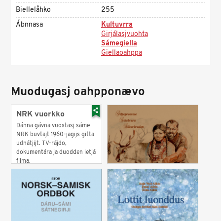
Biellelåhko
255
Ábnnasa
Kultuvrra
Girjálasjvuohta
Sámegiella
Giellaoahppa
Muodugasj oahpponævo
NRK vuorkko
Dánna gávna vuostasj sáme
NRK buvtajt 1960-jagijs gitta
udnátjijt. TV-rájdo,
dokumentára ja duodden ietjá
filma.