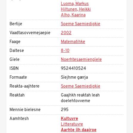
Luoma, Markus
Hiltunen, Heikki
Alho, Kaarina
Bertije
Soeme Saemiedigkie
Vaadtasovvemejaepie
2002
Faage
Matematihke
Daltese
8-10
Gïele
Noerhtesaemiengïele
ISBN
9524410524
Formaate
Sïejhme gærja
Reakta-aajhtere
Soeme Saemiedigkie
Reaktah
Gaajhkh reaktah leah
doelehtovveme
Mennie bielesne
295
Aamhtesh
Kultuvre
Litteratuvre
Aarhte jïh daajroe