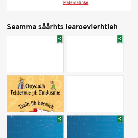
Matematihke
Seamma såårhts learoevierhtieh