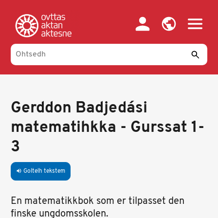
Skip
to
main
content
Gerddon Badjedási
matematihkka - Gurssat 1-
3
Goltelh tekstem
volume_up
En matematikkbok som er tilpasset den
finske ungdomsskolen.