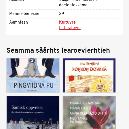
doelehtovveme
Mennie bielesne
29
Aamhtesh
Kultuvre
Litteratuvre
Seamma såårhts learoevierhtieh