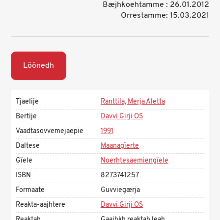
Bæjhkoehtamme : 26.01.2012
Orrestamme: 15.03.2021
Löönedh
Tjaelije
Ranttila, Merja Aletta
Bertije
Davvi Girji OS
Vaadtasovvemejaepie
1991
Daltese
Maanagïerte
Gïele
Noerhtesaemiengïele
ISBN
8273741257
Formaate
Guvviegærja
Reakta-aajhtere
Davvi Girji OS
Reaktah
Gaajhkh reaktah leah