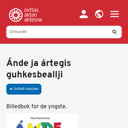
Skip
to
main
content
Ánde ja ártegis
guhkesbeallji
Goltelh tekstem
volume_up
Billedbok for de yngste.