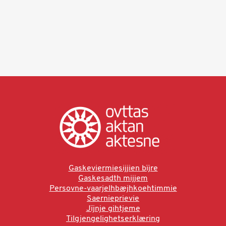
Gaskeviermiesijjien bïjre
Gaskesadth mijjem
Persovne-vaarjelhbæjhkoehtimmie
Saernieprievie
Jïjnje gihtjeme
Tilgjengelighetserklæring