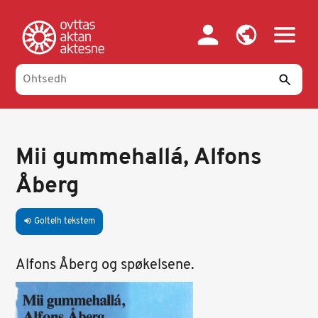
Skip
to
main
content
Mii gummehallá, Alfons
Åberg
Goltelh tekstem
volume_up
Alfons Åberg og spøkelsene.