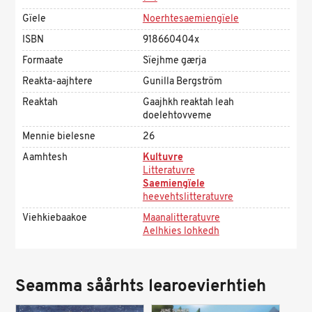
Gïele
Noerhtesaemiengïele
ISBN
918660404x
Formaate
Sïejhme gærja
Reakta-aajhtere
Gunilla Bergström
Reaktah
Gaajhkh reaktah leah
doelehtovveme
Mennie bielesne
26
Aamhtesh
Kultuvre
Litteratuvre
Saemiengïele
heevehtslitteratuvre
Viehkiebaakoe
Maanalitteratuvre
Aelhkies lohkedh
Seamma såårhts learoevierhtieh