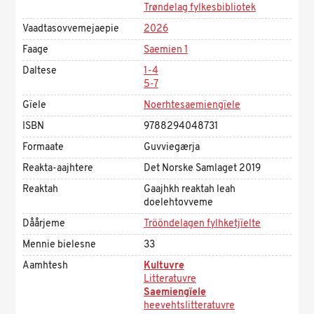
Trøndelag fylkesbibliotek
Vaadtasovvemejaepie
2026
Faage
Saemien 1
Daltese
1-4
5-7
Gïele
Noerhtesaemiengïele
ISBN
9788294048731
Formaate
Guvviegærja
Reakta-aajhtere
Det Norske Samlaget 2019
Reaktah
Gaajhkh reaktah leah
doelehtovveme
Dåårjeme
Trööndelagen fylhketjïelte
Mennie bielesne
33
Aamhtesh
Kultuvre
Litteratuvre
Saemiengïele
heevehtslitteratuvre