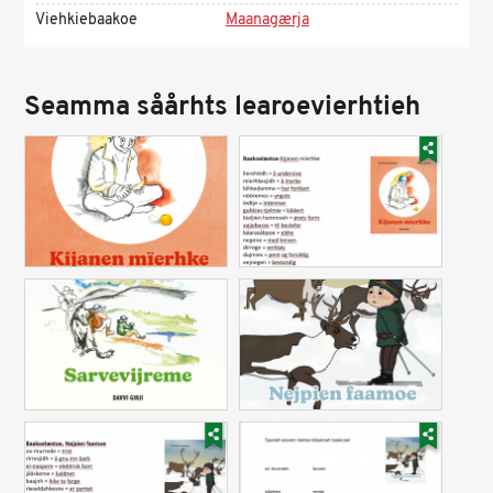
Viehkiebaakoe
Maanagærja
Seamma såårhts learoevierhtieh