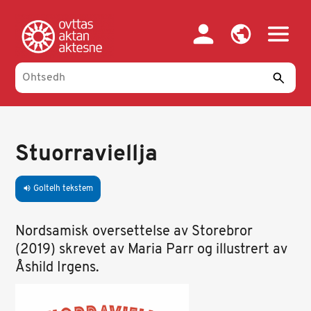
Skip
to
main
content
Stuorraviellja
Goltelh tekstem
volume_up
Nordsamisk oversettelse av Storebror
(2019) skrevet av Maria Parr og illustrert av
Åshild Irgens.