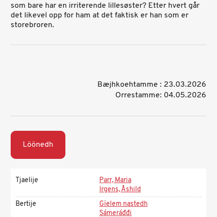
som bare har en irriterende lillesøster? Etter hvert går
det likevel opp for ham at det faktisk er han som er
storebroren.
Bæjhkoehtamme : 23.03.2026
Orrestamme: 04.05.2026
Löönedh
Tjaelije
Parr, Maria
Irgens, Åshild
Bertije
Gïelem nastedh
Sámeráđđi