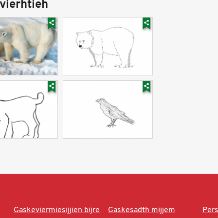
vierhtieh
Gaskeviermiesijjien bïjre
Gaskesadth mijjem
Per