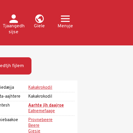
Tjaangedh
Gïele
Menyje
sïjse
edtjh fijlem
iedæjja
Kakakrokodil
ta-aajhtere
Kakakrokodil
htesh
Aarhte jïh daajroe
Eatnemefaage
kiebaakoe
Provnebeere
Beere
Giesie