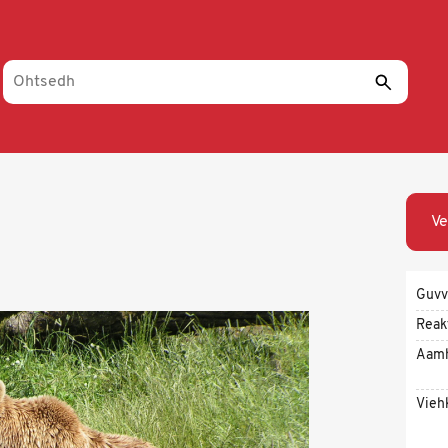
Ve
Guvv
Reak
Aam
Vieh