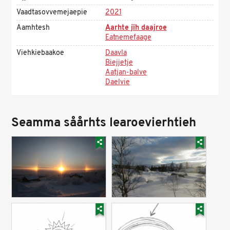
Vaadtasovvemejaepie
2021
Aamhtesh
Aarhte jïh daajroe
Eatnemefaage
Viehkiebaakoe
Daavla
Biejjetje
Aatjan-balve
Daelvie
Seamma såårhts learoevierhtieh