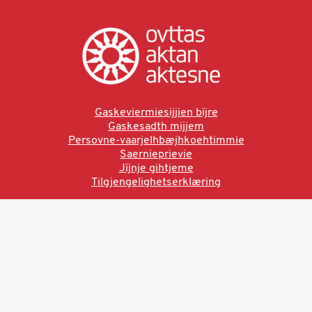
Gaskeviermiesijjien bïjre
Gaskesadth mijjem
Persovne-vaarjelhbæjhkoehtimmie
Saernieprievie
Jïjnje gihtjeme
Tilgjengelighetserklæring
Ved å bruke denne siden aksepterer du brukervilkårne.
Les vår personvernerklæring
Ovttas | Aktan | Aktesne
Sámi allaskuvla, Hánnoluohkká 45
OK
N-9520 Guovdageaidnu
© 2025 Sámi allaskuvla