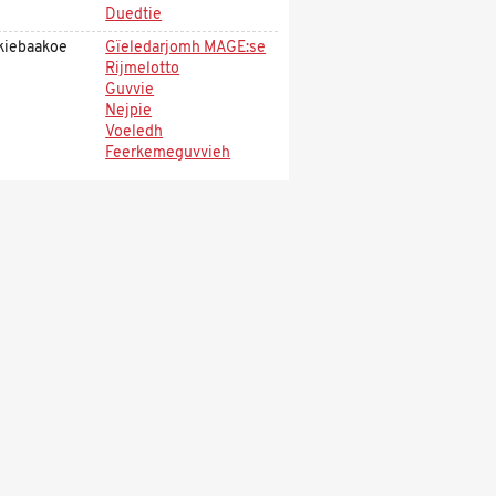
Duedtie
kiebaakoe
Gïeledarjomh MAGE:se
Rijmelotto
Guvvie
Nejpie
Voeledh
Feerkemeguvvieh