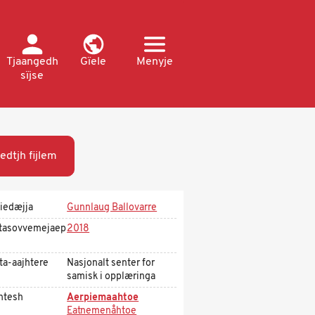
Tjaangedh
Gïele
Menyje
sïjse
edtjh fijlem
iedæjja
Gunnlaug Ballovarre
tasovvemejaep
2018
ta-aajhtere
Nasjonalt senter for
samisk i opplæringa
htesh
Aerpiemaahtoe
Eatnemenåhtoe