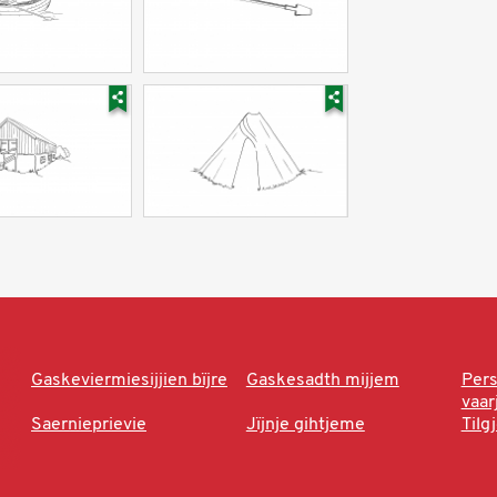
Gaskeviermiesijjien bïjre
Gaskesadth mijjem
Per
vaa
Saernieprievie
Jïjnje gihtjeme
Tilg