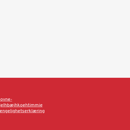
sovne-
rjelhbæjhkoehtimmie
jengelighetserklæring