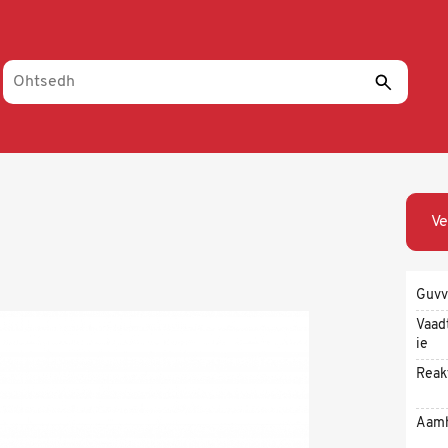
Ve
Guvv
Vaad
ie
Reak
Aam