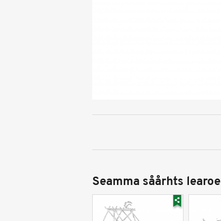
Seamma såårhts learoe