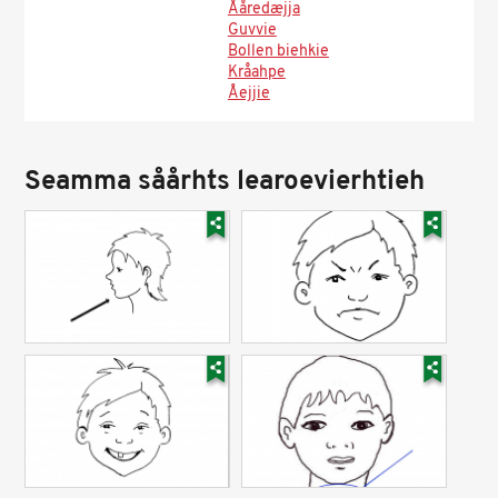
Ååredæjja
Guvvie
Bollen biehkie
Kråahpe
Åejjie
Seamma såårhts learoevierhtieh