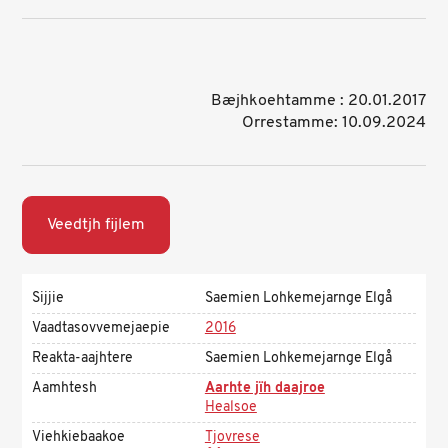
Bæjhkoehtamme : 20.01.2017
Orrestamme: 10.09.2024
Veedtjh fijlem
Sijjie
Saemien Lohkemejarnge Elgå
Vaadtasovvemejaepie
2016
Reakta-aajhtere
Saemien Lohkemejarnge Elgå
Aamhtesh
Aarhte jïh daajroe
Healsoe
Viehkiebaakoe
Tjovrese