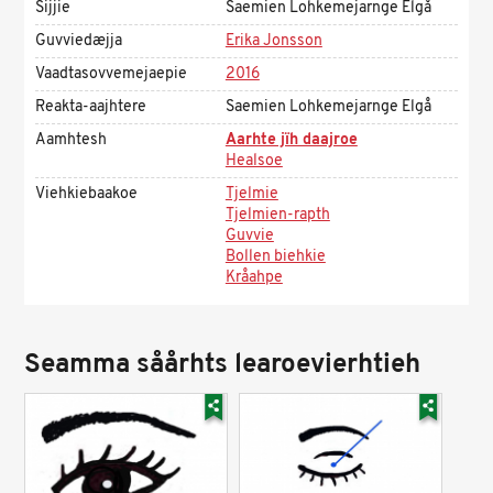
Sijjie
Saemien Lohkemejarnge Elgå
Guvviedæjja
Erika Jonsson
Vaadtasovvemejaepie
2016
Reakta-aajhtere
Saemien Lohkemejarnge Elgå
Aamhtesh
Aarhte jïh daajroe
Healsoe
Viehkiebaakoe
Tjelmie
Tjelmien-rapth
Guvvie
Bollen biehkie
Kråahpe
Seamma såårhts learoevierhtieh