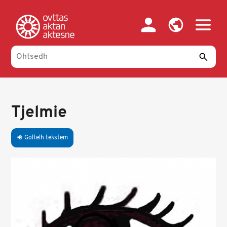
Skip
to
main
content
Tjelmie
Goltelh tekstem
volume_up