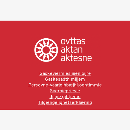
Gaskeviermiesijjien bïjre
Gaskesadth mijjem
Persovne-vaarjelhbæjhkoehtimmie
Saernieprievie
Jïjnje gihtjeme
Tilgjengelighetserklæring
Ved å bruke denne siden aksepterer du brukervilkårne.
Les vår personvernerklæring
Ovttas | Aktan | Aktesne