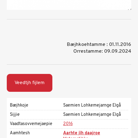
Bæjhkoehtamme : 01.11.2016
Orrestamme: 09.09.2024
Veedtjh fijlem
Bæjhkoje
Saemien Lohkemejarnge Elgå
Sijjie
Saemien Lohkemejarnge Elgå
Vaadtasovvemejaepie
2016
Aamhtesh
Aarhte jïh daajroe