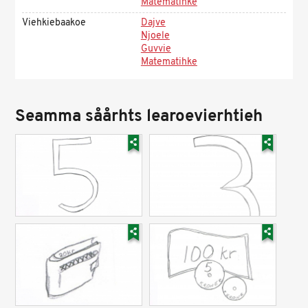
Matematihke
Viehkiebaakoe
Dajve
Njoele
Guvvie
Matematihke
Seamma såårhts learoevierhtieh