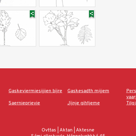
Gaskeviermiesijjien bïjre
Gaskesadth mijjem
Per
vaa
Saernieprievie
Jïjnje gihtjeme
Tilg
Ovttas | Aktan | Aktesne