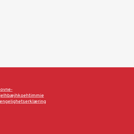
sovne-
rjelhbæjhkoehtimmie
jengelighetserklæring