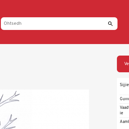
Ve
Sijjie
Guvv
Vaad
ie
Aam