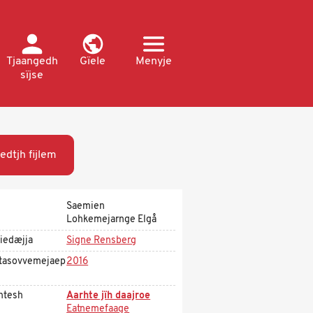
Tjaangedh
Gïele
Menyje
sïjse
edtjh fijlem
Saemien
Lohkemejarnge Elgå
iedæjja
Signe Rensberg
tasovvemejaep
2016
htesh
Aarhte jïh daajroe
Eatnemefaage