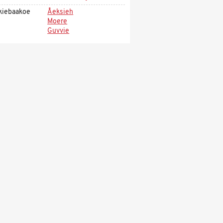
kiebaakoe
Åeksieh
Moere
Guvvie