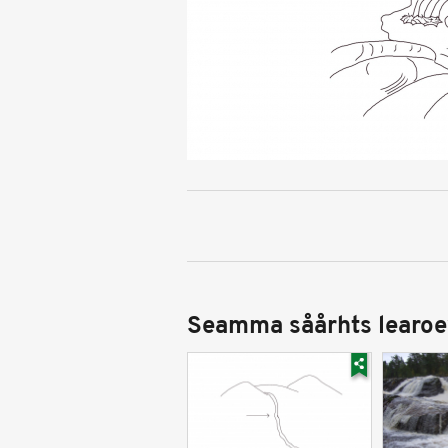
Seamma såårhts learoe