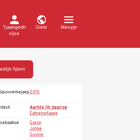
Tjaangedh
Gïele
Menyje
sïjse
edtjh fijlem
tasovvemejaep
2015
htesh
Aarhte jïh daajroe
Eatnemefaage
kiebaakoe
Garse
Johke
Guvvie