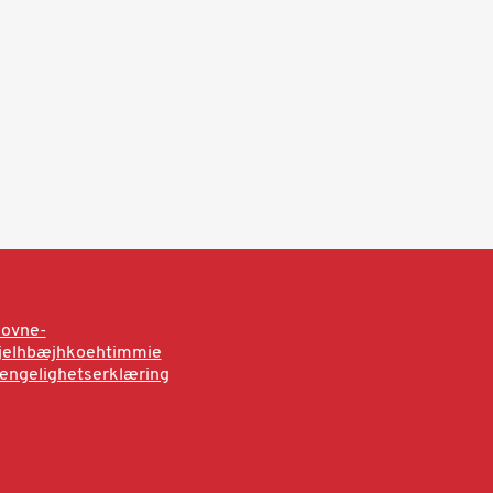
sovne-
rjelhbæjhkoehtimmie
jengelighetserklæring