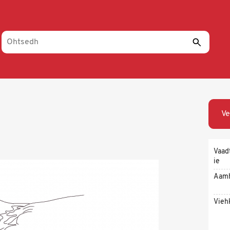
Ve
Vaad
ie
Aam
Vieh