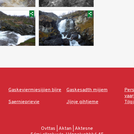
Gaskeviermiesijjien bïjre
Gaskesadth mijjem
Per
vaa
Saernieprievie
Jïjnje gihtjeme
Tilg
Ovttas | Aktan | Aktesne