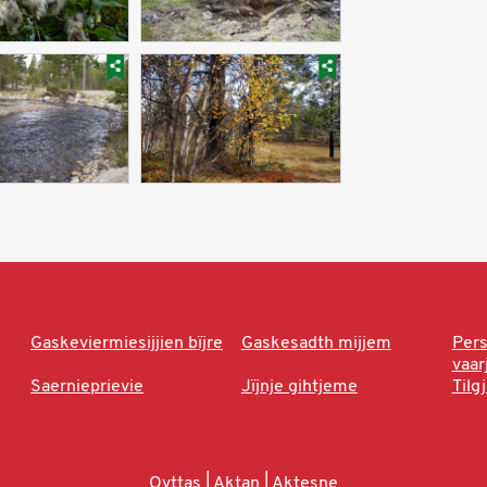
Gaskeviermiesijjien bïjre
Gaskesadth mijjem
Per
vaa
Saernieprievie
Jïjnje gihtjeme
Tilg
Ovttas | Aktan | Aktesne