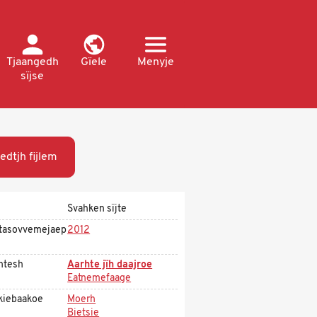
Tjaangedh
Gïele
Menyje
sïjse
edtjh fijlem
Svahken sïjte
tasovvemejaep
2012
htesh
Aarhte jïh daajroe
Eatnemefaage
kiebaakoe
Moerh
Bietsie