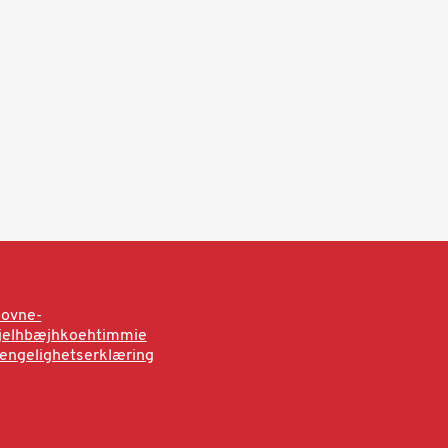
sovne-
rjelhbæjhkoehtimmie
jengelighetserklæring