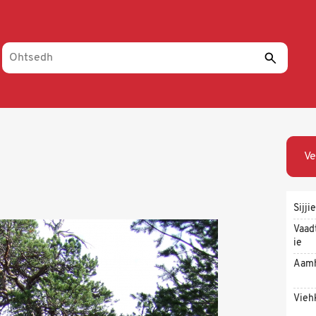
Ve
Sijjie
Vaad
ie
Aam
Vieh