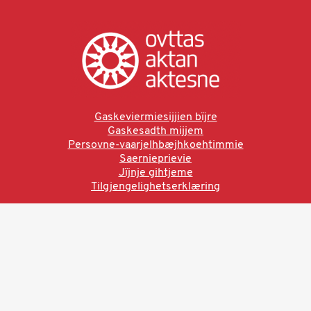
Gaskeviermiesijjien bïjre
Gaskesadth mijjem
Persovne-vaarjelhbæjhkoehtimmie
Saernieprievie
Jïjnje gihtjeme
Tilgjengelighetserklæring
Ved å bruke denne siden aksepterer du brukervilkårne.
Les vår personvernerklæring
Ovttas | Aktan | Aktesne
Sámi allaskuvla, Hánnoluohkká 45
OK
N-9520 Guovdageaidnu
© 2025 Sámi allaskuvla