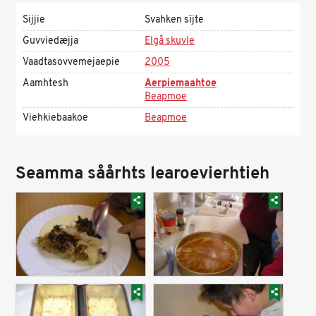
Sijjie
Svahken sïjte
Guvviedæjja
Elgå skuvle
Vaadtasovvemejaepie
2005
Aamhtesh
Aerpiemaahtoe
Beapmoe
Viehkiebaakoe
Beapmoe
Seamma såårhts learoevierhtieh