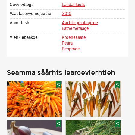
Guvviedæjja
Landahlauts
Vaadtasovvemejaepie
2010
Aamhtesh
Aarhte jïh daajroe
Eatnemefaage
Viehkiebaakoe
Kroenesaate
Peara
Beapmoe
Seamma såårhts learoevierhtieh