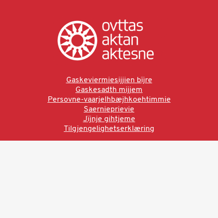
Gaskeviermiesijjien bïjre
Gaskesadth mijjem
Persovne-vaarjelhbæjhkoehtimmie
Saernieprievie
Jïjnje gihtjeme
Tilgjengelighetserklæring
Ved å bruke denne siden aksepterer du brukervilkårne.
Les vår personvernerklæring
Ovttas | Aktan | Aktesne
Sámi allaskuvla, Hánnoluohkká 45
OK
N-9520 Guovdageaidnu
© 2025 Sámi allaskuvla