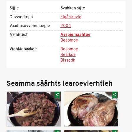
Sijjie
Svahken sïjte
Guvviedæjja
Elgå skuvle
Vaadtasovvemejaepie
2004
Aamhtesh
Aerpiemaahtoe
Beapmoe
Viehkiebaakoe
Beapmoe
Bearkoe
Bissedh
Seamma såårhts learoevierhtieh