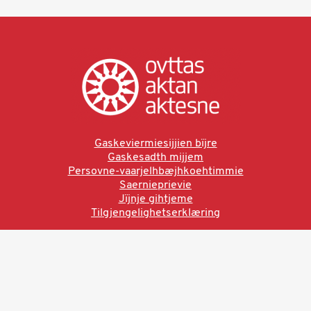
Gaskeviermiesijjien bïjre
Gaskesadth mijjem
Persovne-vaarjelhbæjhkoehtimmie
Saernieprievie
Jïjnje gihtjeme
Tilgjengelighetserklæring
Ved å bruke denne siden aksepterer du brukervilkårne.
Les vår personvernerklæring
Ovttas | Aktan | Aktesne
Sámi allaskuvla, Hánnoluohkká 45
OK
N-9520 Guovdageaidnu