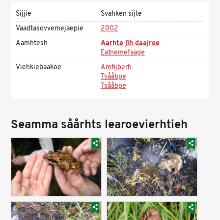
Sijjie
Svahken sïjte
Vaadtasovvemejaepie
2002
Aamhtesh
Aarhte jïh daajroe
Eatnemefaage
Viehkiebaakoe
Amfijberh
Tsååbpe
Tsååbpe
Seamma såårhts learoevierhtieh