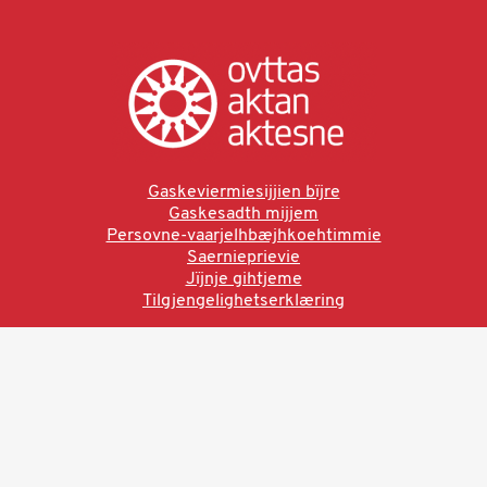
Gaskeviermiesijjien bïjre
Gaskesadth mijjem
Persovne-vaarjelhbæjhkoehtimmie
Saernieprievie
Jïjnje gihtjeme
Tilgjengelighetserklæring
Ved å bruke denne siden aksepterer du brukervilkårne.
Les vår personvernerklæring
Ovttas | Aktan | Aktesne
Sámi allaskuvla, Hánnoluohkká 45
OK
N-9520 Guovdageaidnu
© 2025 Sámi allaskuvla