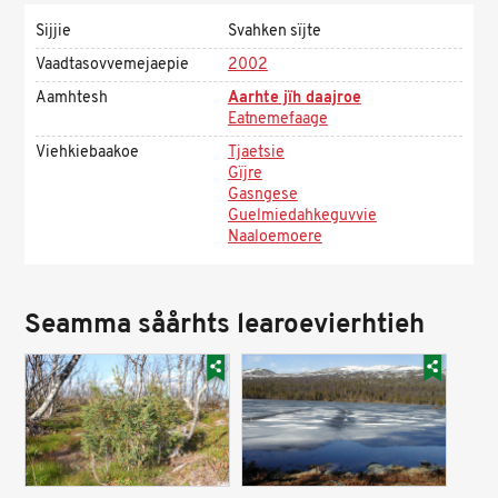
Sijjie
Svahken sïjte
Vaadtasovvemejaepie
2002
Aamhtesh
Aarhte jïh daajroe
Eatnemefaage
Viehkiebaakoe
Tjaetsie
Gïjre
Gasngese
Guelmiedahkeguvvie
Naaloemoere
Seamma såårhts learoevierhtieh