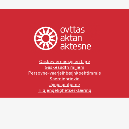
Gaskeviermiesijjien bïjre
Gaskesadth mijjem
Persovne-vaarjelhbæjhkoehtimmie
Saernieprievie
Jïjnje gihtjeme
Tilgjengelighetserklæring
Ved å bruke denne siden aksepterer du brukervilkårne.
Les vår personvernerklæring
Ovttas | Aktan | Aktesne
Sámi allaskuvla, Hánnoluohkká 45
OK
N-9520 Guovdageaidnu