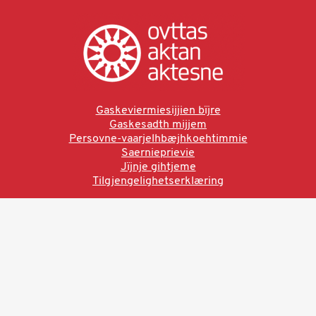
Gaskeviermiesijjien bïjre
Gaskesadth mijjem
Persovne-vaarjelhbæjhkoehtimmie
Saernieprievie
Jïjnje gihtjeme
Tilgjengelighetserklæring
Ved å bruke denne siden aksepterer du brukervilkårne.
Les vår personvernerklæring
Ovttas | Aktan | Aktesne
Sámi allaskuvla, Hánnoluohkká 45
OK
N-9520 Guovdageaidnu
© 2025 Sámi allaskuvla