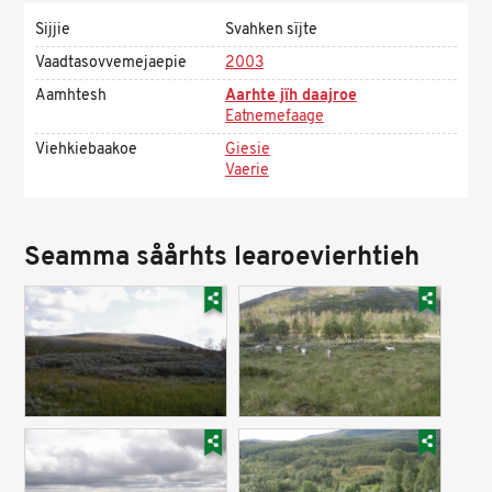
Sijjie
Svahken sïjte
Vaadtasovvemejaepie
2003
Aamhtesh
Aarhte jïh daajroe
Eatnemefaage
Viehkiebaakoe
Giesie
Vaerie
Seamma såårhts learoevierhtieh