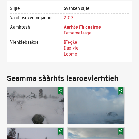
Sijjie
Svahken sïjte
Vaadtasovvemejaepie
2013
Aamhtesh
Aarhte jïh daajroe
Eatnemefaage
Viehkiebaakoe
Bïegke
Daelvie
Lopme
Seamma såårhts learoevierhtieh