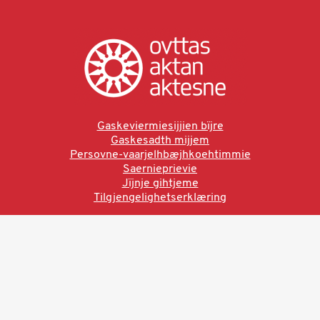
Gaskeviermiesijjien bïjre
Gaskesadth mijjem
Persovne-vaarjelhbæjhkoehtimmie
Saernieprievie
Jïjnje gihtjeme
Tilgjengelighetserklæring
Ved å bruke denne siden aksepterer du brukervilkårne.
Les vår personvernerklæring
Ovttas | Aktan | Aktesne
Sámi allaskuvla, Hánnoluohkká 45
OK
N-9520 Guovdageaidnu
© 2025 Sámi allaskuvla