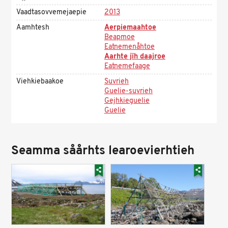
Vaadtasovvemejaepie
2013
Aamhtesh
Aerpiemaahtoe
Beapmoe
Eatnemenåhtoe
Aarhte jïh daajroe
Eatnemefaage
Viehkiebaakoe
Suvrieh
Guelie-suvrieh
Gejhkieguelie
Guelie
Seamma såårhts learoevierhtieh