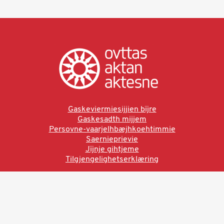
Gaskeviermiesijjien bïjre
Gaskesadth mijjem
Persovne-vaarjelhbæjhkoehtimmie
Saernieprievie
Jïjnje gihtjeme
Tilgjengelighetserklæring
Ved å bruke denne siden aksepterer du brukervilkårne.
Les vår personvernerklæring
Ovttas | Aktan | Aktesne
Sámi allaskuvla, Hánnoluohkká 45
OK
N-9520 Guovdageaidnu