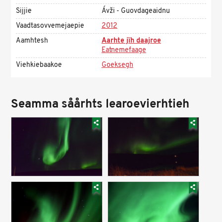
Sijjie
Ávži - Guovdageaidnu
Vaadtasovvemejaepie
2012
Aamhtesh
Aarhte jïh daajroe
Eatnemefaage
Viehkiebaakoe
Goeksegh
Seamma såårhts learoevierhtieh