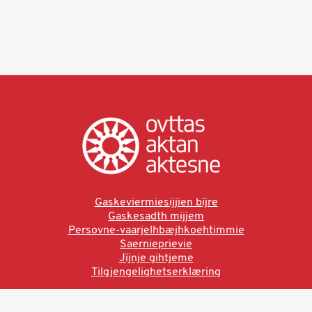
Gaskeviermiesijjien bïjre
Gaskesadth mijjem
Persovne-vaarjelhbæjhkoehtimmie
Saernieprievie
Jïjnje gihtjeme
Tilgjengelighetserklæring
Ved å bruke denne siden aksepterer du brukervilkårne.