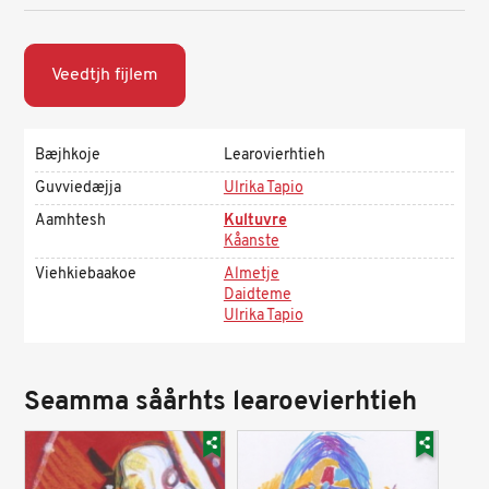
Veedtjh fijlem
Bæjhkoje
Learovierhtieh
Guvviedæjja
Ulrika Tapio
Aamhtesh
Kultuvre
Kåanste
Viehkiebaakoe
Almetje
Daidteme
Ulrika Tapio
Seamma såårhts learoevierhtieh