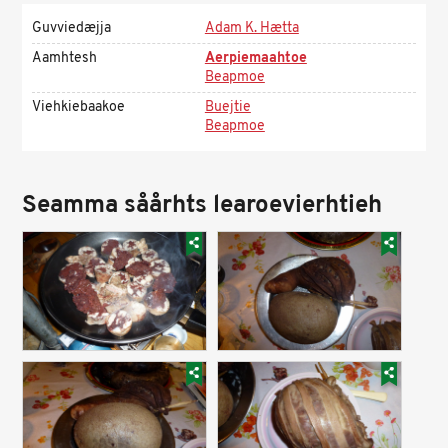
Guvviedæjja
Adam K. Hætta
Aamhtesh
Aerpiemaahtoe
Beapmoe
Viehkiebaakoe
Buejtie
Beapmoe
Seamma såårhts learoevierhtieh