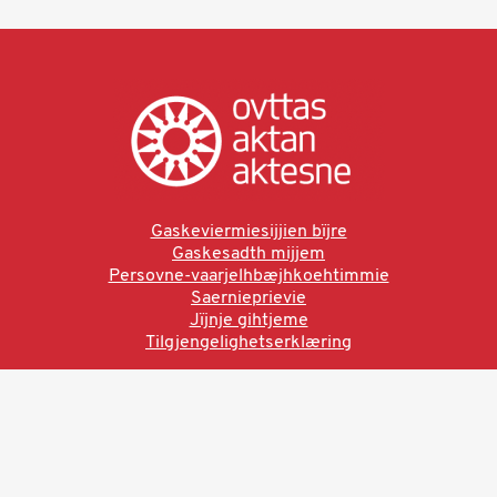
Gaskeviermiesijjien bïjre
Gaskesadth mijjem
Persovne-vaarjelhbæjhkoehtimmie
Saernieprievie
Jïjnje gihtjeme
Tilgjengelighetserklæring
Ved å bruke denne siden aksepterer du brukervilkårne.
Les vår personvernerklæring
Ovttas | Aktan | Aktesne
Sámi allaskuvla, Hánnoluohkká 45
OK
N-9520 Guovdageaidnu