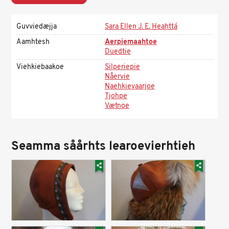
Guvviedæjja
Sara Ellen J. E. Heahttá
Aamhtesh
Aerpiemaahtoe
Duedtie
Viehkiebaakoe
Sïlperiepie
Nåervie
Naehkievaarjoe
Tjohpe
Vætnoe
Seamma såårhts learoevierhtieh