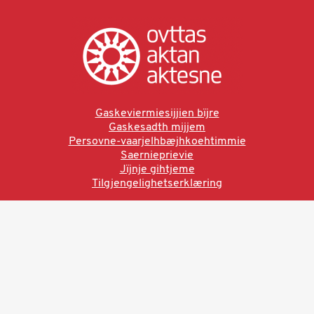
Gaskeviermiesijjien bïjre
Gaskesadth mijjem
Persovne-vaarjelhbæjhkoehtimmie
Saernieprievie
Jïjnje gihtjeme
Tilgjengelighetserklæring
Ved å bruke denne siden aksepterer du brukervilkårne.
Les vår personvernerklæring
Ovttas | Aktan | Aktesne
Sámi allaskuvla, Hánnoluohkká 45
OK
N-9520 Guovdageaidnu
© 2025 Sámi allaskuvla