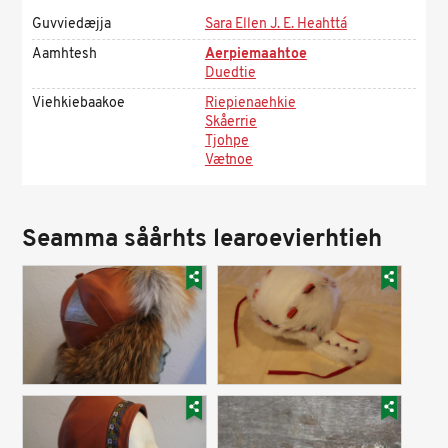
Guvviedæjja
Sara Ellen J. E. Heahttá
Aamhtesh
Aerpiemaahtoe
Duedtie
Viehkiebaakoe
Riepienaehkie
Skåerrie
Tjohpe
Vætnoe
Seamma såårhts learoevierhtieh