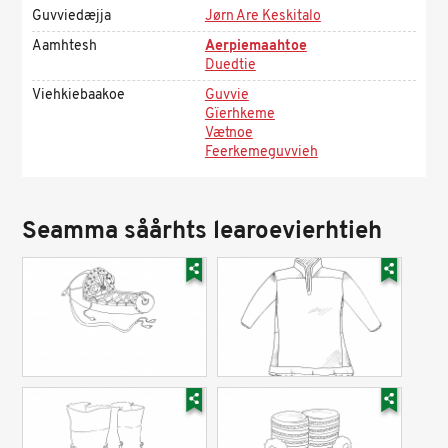
Guvviedæjja
Jørn Are Keskitalo
Aamhtesh
Aerpiemaahtoe
Duedtie
Viehkiebaakoe
Guvvie
Gïerhkeme
Vætnoe
Feerkemeguvvieh
Seamma såårhts learoevierhtieh