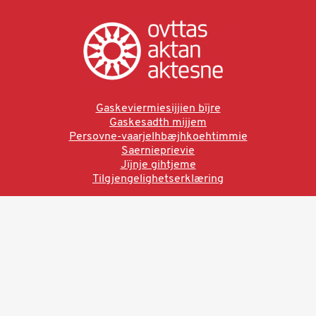
Gaskeviermiesijjien bïjre
Gaskesadth mijjem
Persovne-vaarjelhbæjhkoehtimmie
Saernieprievie
Jïjnje gihtjeme
Tilgjengelighetserklæring
Ved å bruke denne siden aksepterer du brukervilkårne.
Les vår personvernerklæring
Ovttas | Aktan | Aktesne
Sámi allaskuvla, Hánnoluohkká 45
OK
N-9520 Guovdageaidnu
© 2025 Sámi allaskuvla