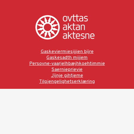
Gaskeviermiesijjien bïjre
Gaskesadth mijjem
Persovne-vaarjelhbæjhkoehtimmie
Saernieprievie
Jïjnje gihtjeme
Tilgjengelighetserklæring
Ved å bruke denne siden aksepterer du brukervilkårne.
Les vår personvernerklæring
Ovttas | Aktan | Aktesne
Sámi allaskuvla, Hánnoluohkká 45
OK
N-9520 Guovdageaidnu
© 2025 Sámi allaskuvla