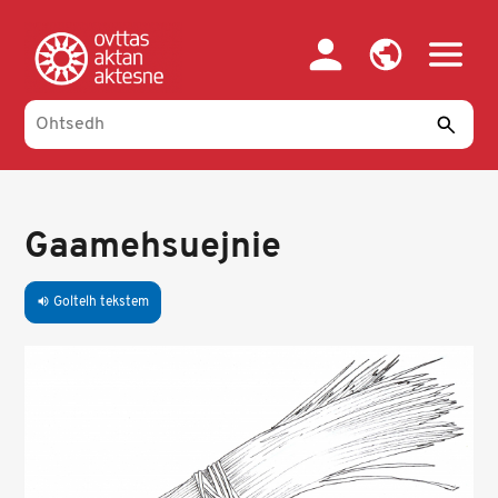
Skip
to
main
content
Gaamehsuejnie
Goltelh tekstem
volume_up