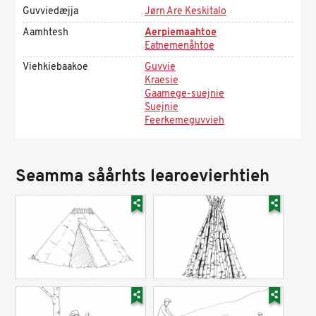
Guvviedæjja
Jørn Are Keskitalo
Aamhtesh
Aerpiemaahtoe
Eatnemenåhtoe
Viehkiebaakoe
Guvvie
Kraesie
Gaamege-suejnie
Suejnie
Feerkemeguvvieh
Seamma såårhts learoevierhtieh