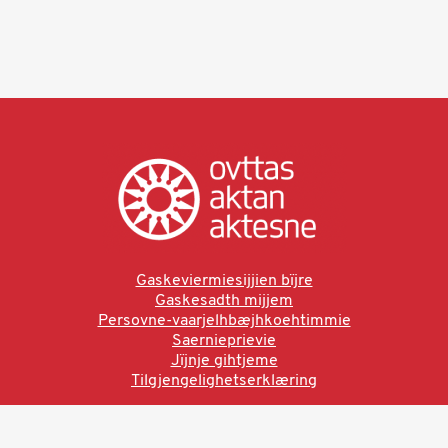
Gaskeviermiesijjien bïjre
Gaskesadth mijjem
Persovne-vaarjelhbæjhkoehtimmie
Saernieprievie
Jïjnje gihtjeme
Tilgjengelighetserklæring
Ved å bruke denne siden aksepterer du brukervilkårne.
Les vår personvernerklæring