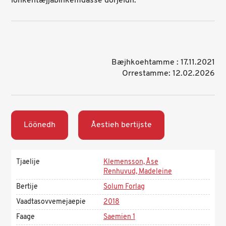
lohkehtæjjabïhkemdasse dorjeldh.
Bæjhkoehtamme : 17.11.2021
Orrestamme: 12.02.2026
Löönedh
Åestieh bertijste
Tjaelije
Klemensson, Åse
Renhuvud, Madeleine
Bertije
Solum Forlag
Vaadtasovvemejaepie
2018
Faage
Saemien 1