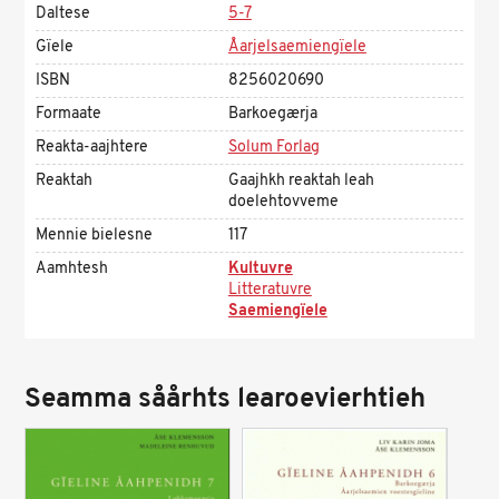
Daltese
5-7
Gïele
Åarjelsaemiengïele
ISBN
8256020690
Formaate
Barkoegærja
Reakta-aajhtere
Solum Forlag
Reaktah
Gaajhkh reaktah leah
doelehtovveme
Mennie bielesne
117
Aamhtesh
Kultuvre
Litteratuvre
Saemiengïele
Seamma såårhts learoevierhtieh