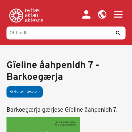
Skip
to
main
content
Gïeline åahpenidh 7 -
Barkoegærja
Goltelh tekstem
volume_up
Barkoegærja gærjese Gïeline åahpenidh 7.