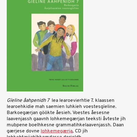
Gïeline åahpenidh 7
lea learoevierhtie 7. klaassen
learoehkidie mah saemien luhkieh voestesgïeline.
Barkoegærjan göökte åesieh. Voestes åesesne
laavenjassh gaavnh lohkemegærjan teeksti åvteste jïh
mubpene boelhkesne grammatihkelaavenjassh. Daan
gærjese dovne
lohkemegærja
, CD jïh