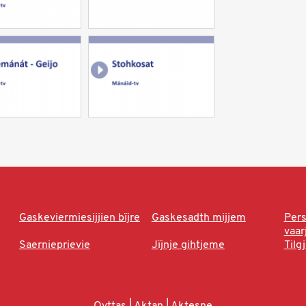
Gaskeviermiesijjien bïjre
Gaskesadth mijjem
Per
vaa
Saernieprievie
Jïjnje gihtjeme
Tilg