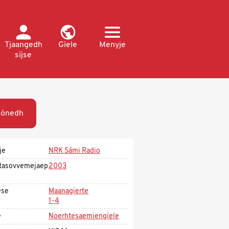
Tjaangedh
Gïele
Menyje
sïjse
öönedh
je
NRK Sámi Radio
tasovvemejaep
2003
ese
Maanagïerte
1-4
e
Noerhtesaemiengïele