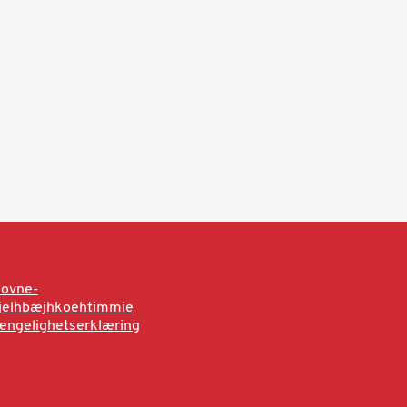
sovne-
rjelhbæjhkoehtimmie
jengelighetserklæring