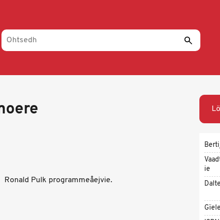
emoere
L
Berti
Vaad
ie
Ronald Pulk programmeåejvie.
Dalt
Gïel