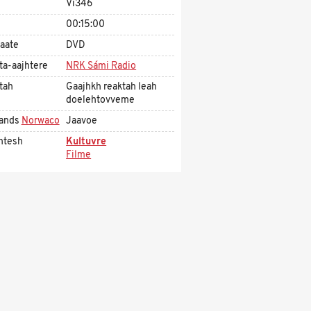
Vi346
00:15:00
aate
DVD
ta-aajhtere
NRK Sámi Radio
tah
Gaajhkh reaktah leah
doelehtovveme
ands
Norwaco
Jaavoe
htesh
Kultuvre
Filme