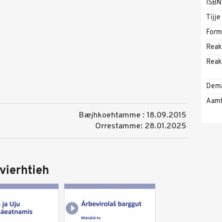
ISBN
Tïjje
Form
Reak
Reak
Dem
Aam
Bæjhkoehtamme : 18.09.2015
Orrestamme: 28.01.2025
vierhtieh