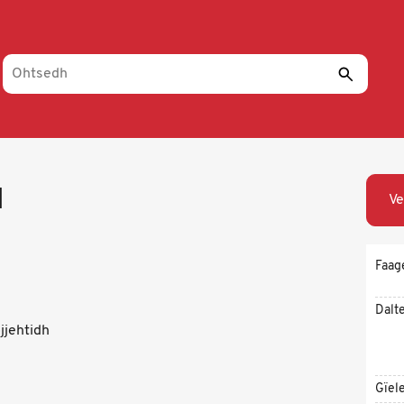
I
Ve
Faag
Dalt
jjehtidh
Gïel