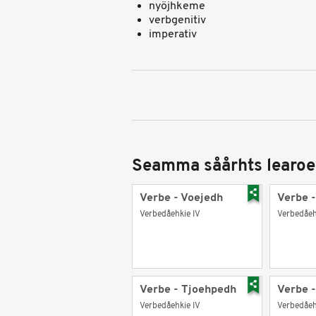
nyöjhkeme
verbgenitiv
imperativ
Seamma såårhts learoe
Verbe - Voejedh
Verbe 
Verbedåehkie IV
Verbedåeh
Verbe - Tjoehpedh
Verbe 
Verbedåehkie IV
Verbedåeh