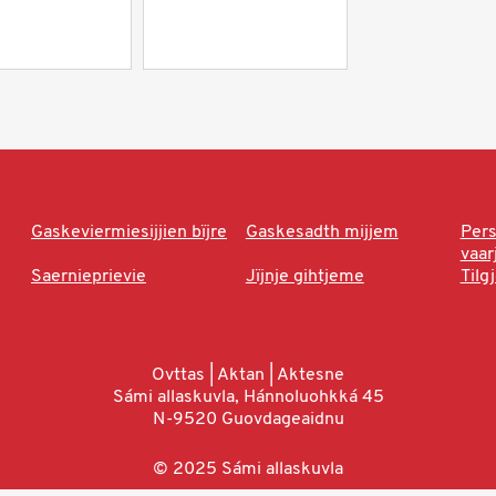
Gaskeviermiesijjien bïjre
Gaskesadth mijjem
Per
vaa
Saernieprievie
Jïjnje gihtjeme
Tilg
Ovttas | Aktan | Aktesne
Sámi allaskuvla, Hánnoluohkká 45
N-9520 Guovdageaidnu
© 2025 Sámi allaskuvla