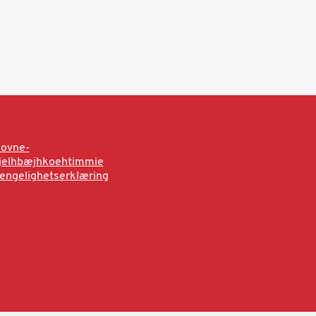
sovne-
rjelhbæjhkoehtimmie
jengelighetserklæring