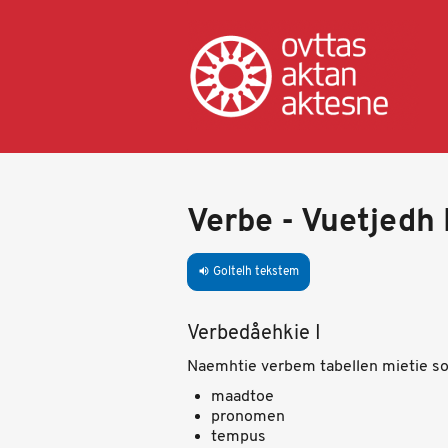
Skip
to
main
content
Verbe - Vuetjedh 
Goltelh tekstem
volume_up
Verbedåehkie I
Naemhtie verbem tabellen mietie so
maadtoe
pronomen
tempus