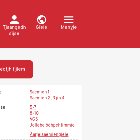
Tjaangedh
Gïele
Menyje
sïjse
edtjh fijlem
e
Saemien 1
Saemien 2, 3 jïh 4
ese
5-7
8-10
VGS
Jollebe ööhpehtimmie
e
Åarjelsaemiengïele