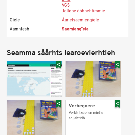
VGS
Jollebe ööhpehtimmie
Gïele
Åarjelsaemiengïele
Aamhtesh
Saemiengïele
Seamma såårhts learoevierhtieh
Verbegoere
Verbh tabellen mietie
sojjehtidh.