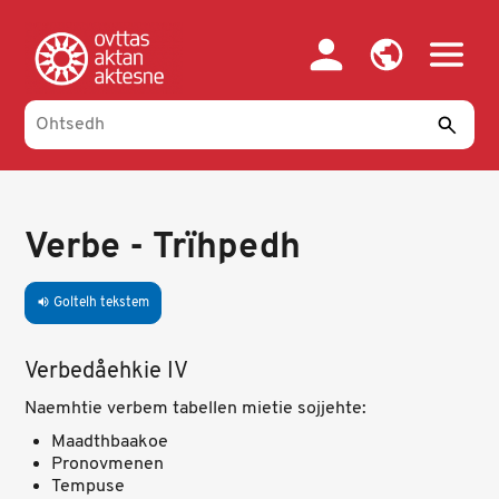
Skip
to
main
content
Verbe - Trïhpedh
Goltelh tekstem
volume_up
Verbedåehkie IV
Naemhtie verbem tabellen mietie sojjehte:
Maadthbaakoe
Pronovmenen
Tempuse