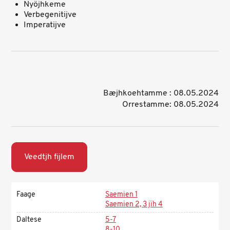
Nyöjhkeme
Verbegenitijve
Imperatijve
Bæjhkoehtamme : 08.05.2024
Orrestamme: 08.05.2024
Veedtjh fijlem
Faage
Saemien 1
Saemien 2, 3 jïh 4
Daltese
5-7
8-10