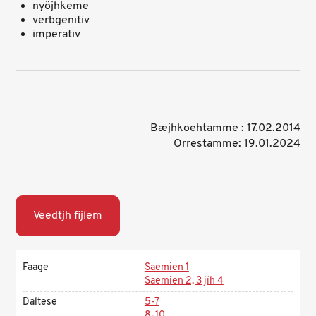
nyöjhkeme
verbgenitiv
imperativ
Bæjhkoehtamme : 17.02.2014
Orrestamme: 19.01.2024
Veedtjh fijlem
Faage
Saemien 1
Saemien 2, 3 jïh 4
Daltese
5-7
8-10