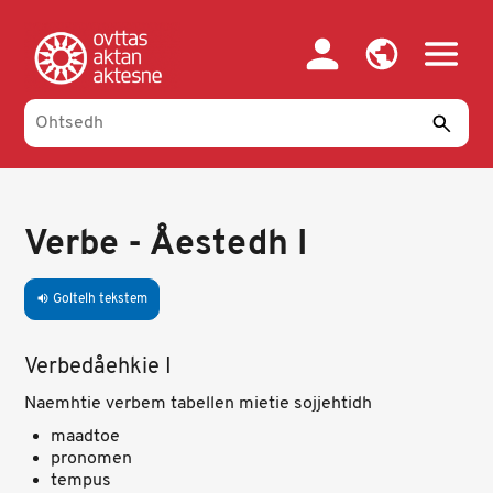
Skip
to
main
content
Verbe - Åestedh I
Goltelh tekstem
volume_up
Verbedåehkie I
Naemhtie verbem tabellen mietie sojjehtidh
maadtoe
pronomen
tempus