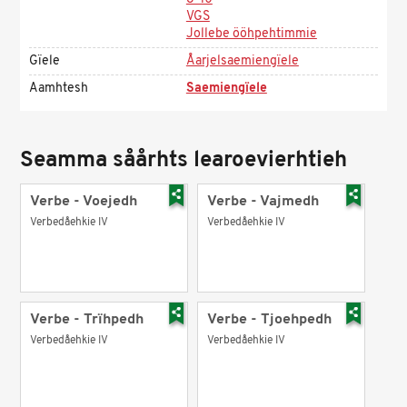
VGS
Jollebe ööhpehtimmie
Gïele
Åarjelsaemiengïele
Aamhtesh
Saemiengïele
Seamma såårhts learoevierhtieh
Verbe - Voejedh
Verbe - Vajmedh
Verbedåehkie IV
Verbedåehkie IV
Verbe - Trïhpedh
Verbe - Tjoehpedh
Verbedåehkie IV
Verbedåehkie IV